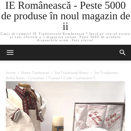
IE Românească - Peste 5000
de produse în noul magazin de
ii
Cauți să cumperi IE Tradițională Românească ? Intră pe site-ul nostru
și vezi ofertele a 5 magazine online. Peste 5000 de produse
disponibile acum. Vezi oferta!
Home
Botez Traditional
Set Traditional Botez
Set Traditional
Botez Baiat – Costumas + Trusou + Cutie + Lumanare 5