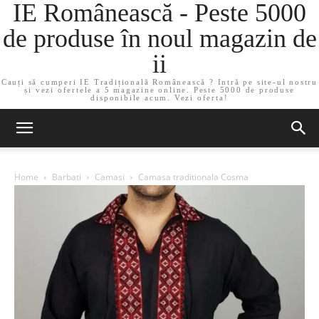
IE Românească - Peste 5000
de produse în noul magazin de
ii
Cauți să cumperi IE Tradițională Românească ? Intră pe site-ul nostru
și vezi ofertele a 5 magazine online. Peste 5000 de produse
disponibile acum. Vezi oferta!
Home
Barbati
Camasi
Camasa traditionala Cosma