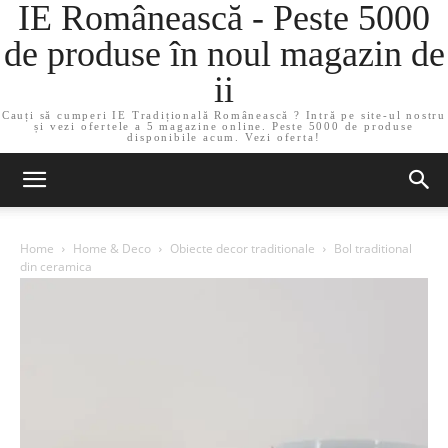
IE Românească - Peste 5000
de produse în noul magazin de
ii
Cauți să cumperi IE Tradițională Românească ? Intră pe site-ul nostru
și vezi ofertele a 5 magazine online. Peste 5000 de produse
disponibile acum. Vezi oferta!
Home
Home & Deco
Obiecte decor traditionale
Bol traditional
din ceramica