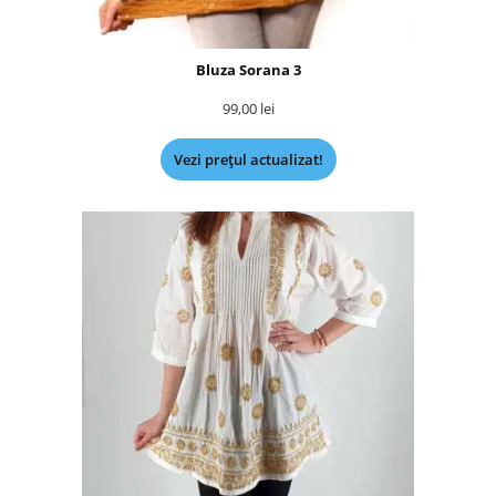
Bluza Sorana 3
99,00
lei
Vezi prețul actualizat!