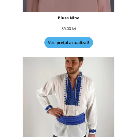
Bluza Nina
85,00
lei
Vezi prețul actualizat!