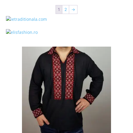
1
2
→