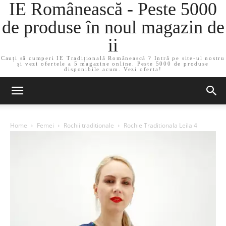
IE Românească - Peste 5000
de produse în noul magazin de
ii
Cauți să cumperi IE Tradițională Românească ? Intră pe site-ul nostru
și vezi ofertele a 5 magazine online. Peste 5000 de produse
disponibile acum. Vezi oferta!
Home
Femei
Rochii traditionale
Rochie Traditionala Leila 4