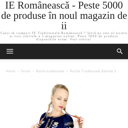
IE Românească - Peste 5000
de produse în noul magazin de
ii
Cauți să cumperi IE Tradițională Românească ? Intră pe site-ul nostru
și vezi ofertele a 5 magazine online. Peste 5000 de produse
disponibile acum. Vezi oferta!
Home
Femei
Rochii traditionale
Rochie Traditionala Kalinda 3