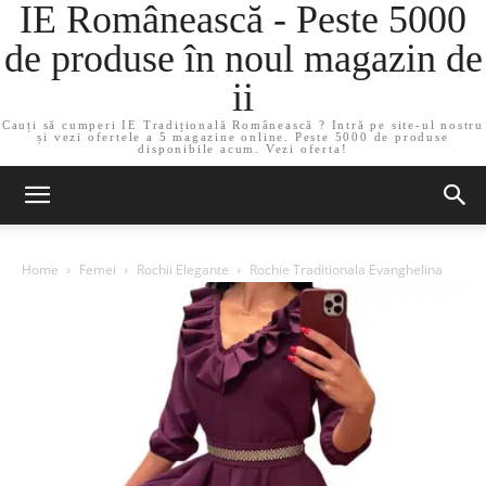
IE Românească - Peste 5000
de produse în noul magazin de
ii
Cauți să cumperi IE Tradițională Românească ? Intră pe site-ul nostru
și vezi ofertele a 5 magazine online. Peste 5000 de produse
disponibile acum. Vezi oferta!
Home
Femei
Rochii Elegante
Rochie Traditionala Evanghelina