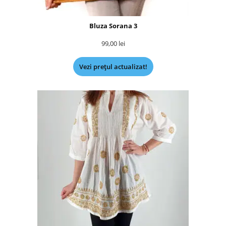
Bluza Sorana 3
99,00
lei
Vezi prețul actualizat!