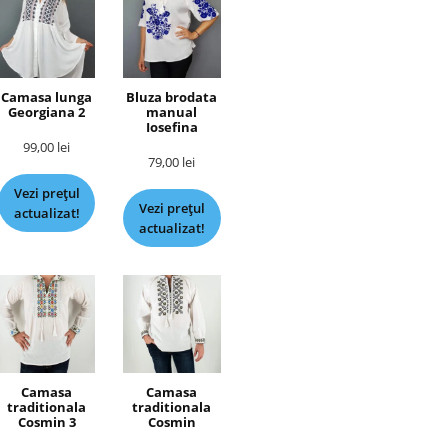
Camasa lunga
Bluza brodata
Georgiana 2
manual
Iosefina
99,00
lei
79,00
lei
Vezi prețul
Vezi prețul
actualizat!
actualizat!
Camasa
Camasa
traditionala
traditionala
Cosmin 3
Cosmin