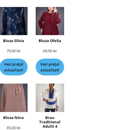
Bluza Silvia
Bluza Ofelia
79,00
lei
69,00
lei
Vezi prețul
Vezi prețul
actualizat!
actualizat!
Bluza Nina
Brau
Traditional
Adulti 4
85,00
lei