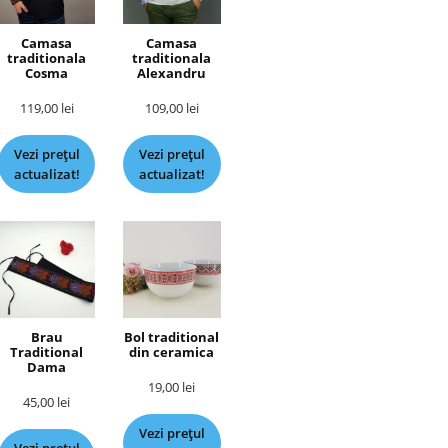
Camasa
Camasa
traditionala
traditionala
Cosma
Alexandru
119,00
lei
109,00
lei
Vezi prețul
Vezi prețul
actualizat!
actualizat!
Brau
Bol traditional
Traditional
din ceramica
Dama
19,00
lei
45,00
lei
Vezi prețul