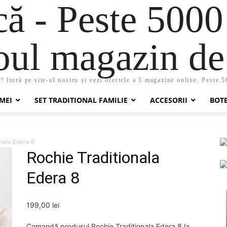
 - Peste 5000
oul magazin de 
 Intră pe site-ul nostru și vezi ofertele a 5 magazine online. Peste 
MEI
SET TRADITIONAL FAMILIE
ACCESORII
BOT
nala Edera 8
Rochie Traditionala
Edera 8
199,00
lei
Comandă produsul Rochie Traditionala Edera 8 la