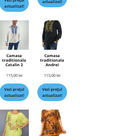
Vezi prețul
actualizat!
actualizat!
Camasa
Camasa
traditionala
traditionala
Catalin 2
Andrei
115,00
lei
115,00
lei
Vezi prețul
Vezi prețul
actualizat!
actualizat!