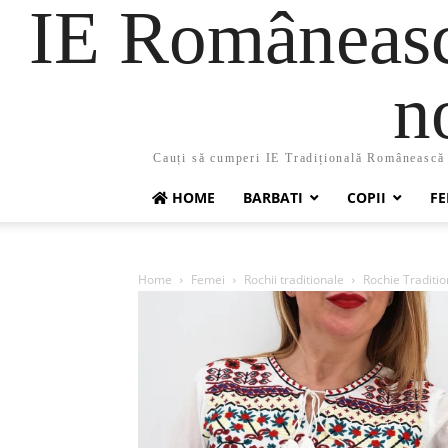
IE Românească
n
Cauți să cumperi IE Tradițională Românească ?
HOME
BARBATI
COPII
FE
Home
Femei
Rochii traditionale
Rochie Traditio