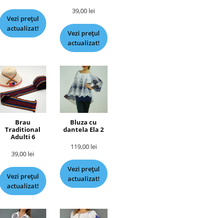
39,00
lei
Vezi prețul
actualizat!
Vezi prețul
actualizat!
Brau
Bluza cu
Traditional
dantela Ela 2
Adulti 6
119,00
lei
39,00
lei
Vezi prețul
Vezi prețul
actualizat!
actualizat!