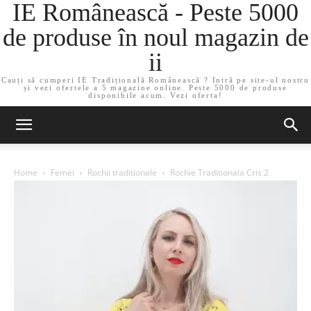
IE Românească - Peste 5000
de produse în noul magazin de
ii
Cauți să cumperi IE Tradițională Românească ? Intră pe site-ul nostru
și vezi ofertele a 5 magazine online. Peste 5000 de produse
disponibile acum. Vezi oferta!
Home
Femei
Rochii traditionale
Rochie Traditionala Cris 2