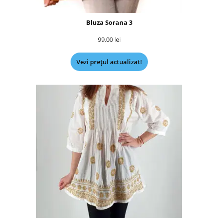
Bluza Sorana 3
99,00
lei
Vezi prețul actualizat!