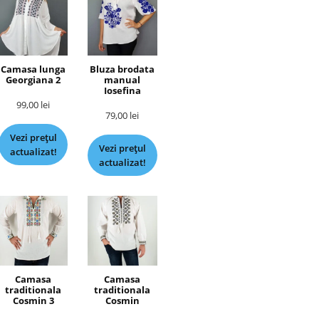
Camasa lunga
Bluza brodata
Georgiana 2
manual
Iosefina
99,00
lei
79,00
lei
Vezi prețul
Vezi prețul
actualizat!
actualizat!
Camasa
Camasa
traditionala
traditionala
Cosmin 3
Cosmin