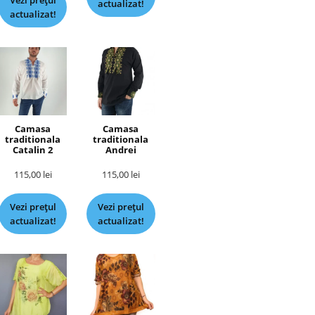
Vezi prețul
actualizat!
actualizat!
Camasa
Camasa
traditionala
traditionala
Catalin 2
Andrei
115,00
lei
115,00
lei
Vezi prețul
Vezi prețul
actualizat!
actualizat!