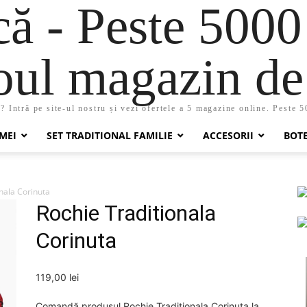
 - Peste 5000
oul magazin de 
 Intră pe site-ul nostru și vezi ofertele a 5 magazine online. Peste 
MEI
SET TRADITIONAL FAMILIE
ACCESORII
BOT
nala Corinuta
Rochie Traditionala
Corinuta
119,00
lei
Comandă produsul Rochie Traditionala Corinuta la