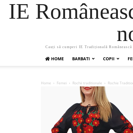
IE Românească
n
Cauți să cumperi IE Tradițională Românească ?
HOME
BARBATI
COPII
FE
Home
Femei
Rochii traditionale
Rochie Traditio