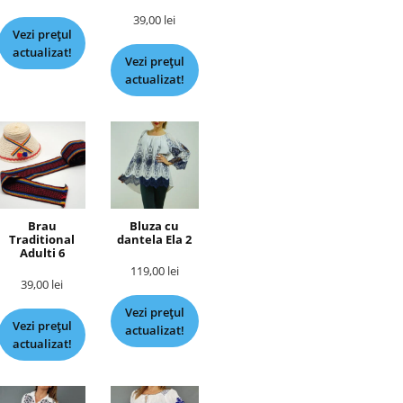
39,00
lei
Vezi prețul
actualizat!
Vezi prețul
actualizat!
Brau
Bluza cu
Traditional
dantela Ela 2
Adulti 6
119,00
lei
39,00
lei
Vezi prețul
Vezi prețul
actualizat!
actualizat!