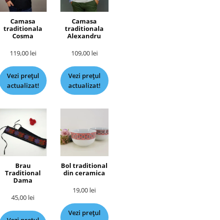
Camasa
Camasa
traditionala
traditionala
Cosma
Alexandru
119,00
lei
109,00
lei
Vezi prețul
Vezi prețul
actualizat!
actualizat!
Brau
Bol traditional
Traditional
din ceramica
Dama
19,00
lei
45,00
lei
Vezi prețul