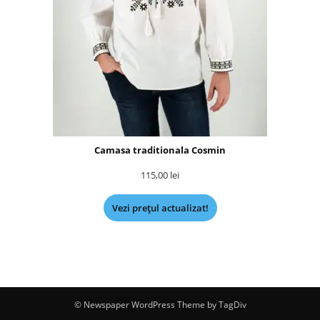
Camasa traditionala Cosmin
115,00
lei
Vezi prețul actualizat!
© Newspaper WordPress Theme by TagDiv