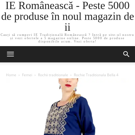
IE Românească - Peste 5000
de produse în noul magazin de
ii
Cauți să cumperi IE Tradițională Românească ? Intră pe site-ul nostru
și vezi ofertele a 5 magazine online. Peste 5000 de produse
disponibile acum. Vezi oferta!
Home
Femei
Rochii traditionale
Rochie Traditionala Bella 4