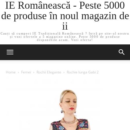
IE Românească - Peste 5000
de produse în noul magazin de
ii
Cauți să cumperi IE Tradițională Românească ? Intră pe site-ul nostru
și vezi ofertele a 5 magazine online. Peste 5000 de produse
disponibile acum. Vezi oferta!
Home
Femei
Rochii Elegante
Rochie lunga Gabi 2