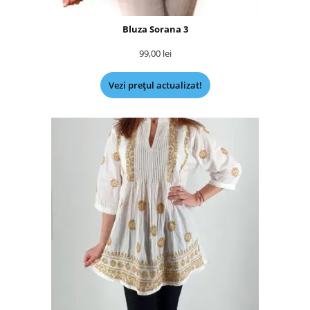
Bluza Sorana 3
99,00
lei
Vezi prețul actualizat!