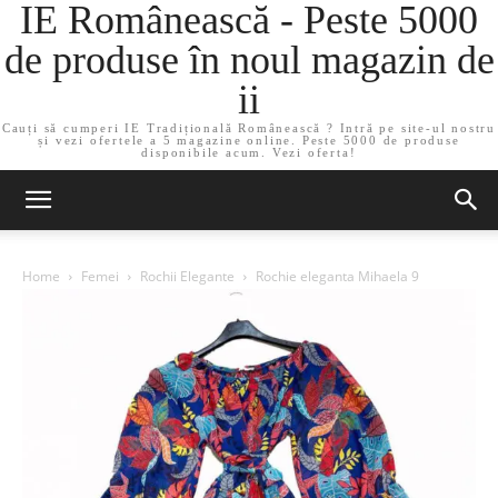
IE Românească - Peste 5000
de produse în noul magazin de
ii
Cauți să cumperi IE Tradițională Românească ? Intră pe site-ul nostru
și vezi ofertele a 5 magazine online. Peste 5000 de produse
disponibile acum. Vezi oferta!
Home
Femei
Rochii Elegante
Rochie eleganta Mihaela 9