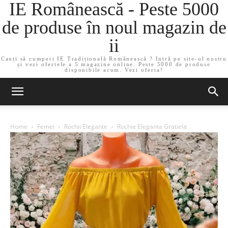
IE Românească - Peste 5000
de produse în noul magazin de
ii
Cauți să cumperi IE Tradițională Românească ? Intră pe site-ul nostru
și vezi ofertele a 5 magazine online. Peste 5000 de produse
disponibile acum. Vezi oferta!
Home
Femei
Rochii Elegante
Rochie Eleganta Gratiela