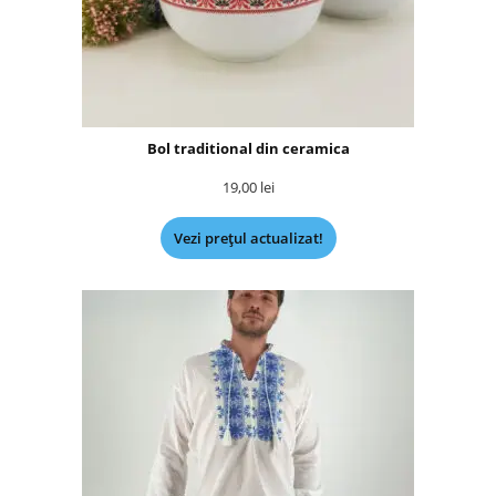
Bol traditional din ceramica
19,00
lei
Vezi prețul actualizat!