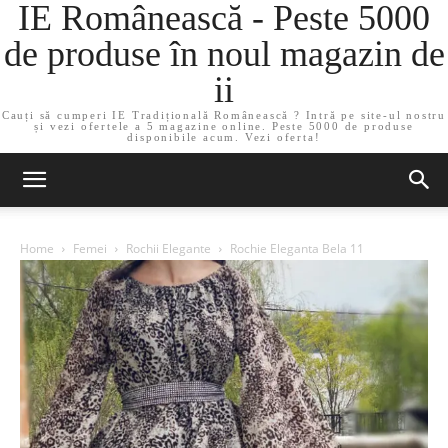
IE Românească - Peste 5000
de produse în noul magazin de
ii
Cauți să cumperi IE Tradițională Românească ? Intră pe site-ul nostru
și vezi ofertele a 5 magazine online. Peste 5000 de produse
disponibile acum. Vezi oferta!
Home
Femei
Rochii Elegante
Rochie Eleganta Bela 11