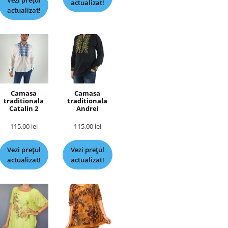
Vezi prețul
actualizat!
actualizat!
Camasa
Camasa
traditionala
traditionala
Catalin 2
Andrei
115,00
lei
115,00
lei
Vezi prețul
Vezi prețul
actualizat!
actualizat!