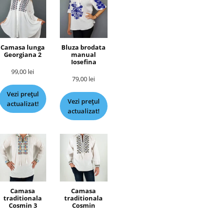
Camasa lunga
Bluza brodata
Georgiana 2
manual
Iosefina
99,00
lei
79,00
lei
Vezi prețul
Vezi prețul
actualizat!
actualizat!
Camasa
Camasa
traditionala
traditionala
Cosmin 3
Cosmin