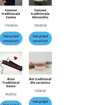
Camasa
Camasa
traditionala
traditionala
Cosma
Alexandru
119,00
lei
109,00
lei
Vezi prețul
Vezi prețul
actualizat!
actualizat!
Brau
Bol traditional
Traditional
din ceramica
Dama
19,00
lei
45,00
lei
Vezi prețul