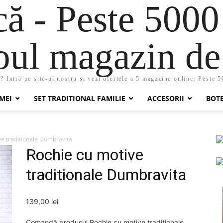
 - Peste 5000
oul magazin de 
 Intră pe site-ul nostru și vezi ofertele a 5 magazine online. Peste 
MEI
SET TRADITIONAL FAMILIE
ACCESORII
BOT
e traditionale Dumbravita
Rochie cu motive
traditionale Dumbravita
139,00
lei
Comandă produsul Rochie cu motive traditionale