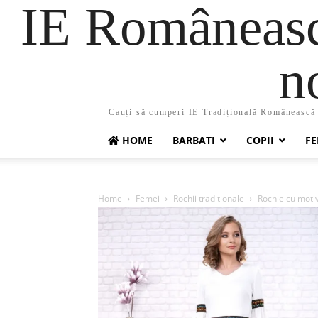
IE Românească
n
Cauți să cumperi IE Tradițională Românească ?
HOME
BARBATI
COPII
FE
Home
Femei
Rochii traditionale
Rochie cu motiv