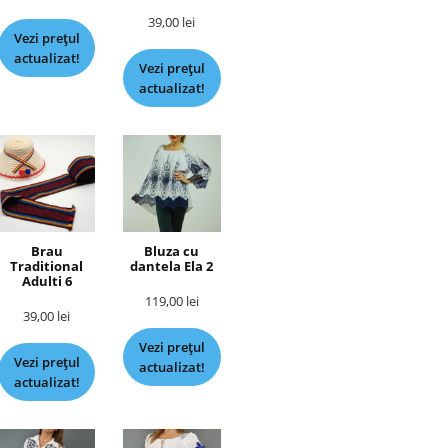
39,00
lei
Vezi prețul
actualizat!
Vezi prețul
actualizat!
Brau
Bluza cu
Traditional
dantela Ela 2
Adulti 6
119,00
lei
39,00
lei
Vezi prețul
Vezi prețul
actualizat!
actualizat!