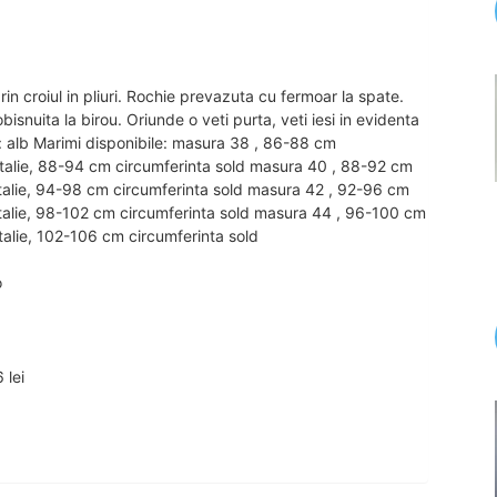
n croiul in pliuri. Rochie prevazuta cu fermoar la spate.
bisnuita la birou. Oriunde o veti purta, veti iesi in evidenta
are: alb Marimi disponibile: masura 38 , 86-88 cm
 talie, 88-94 cm circumferinta sold masura 40 , 88-92 cm
 talie, 94-98 cm circumferinta sold masura 42 , 92-96 cm
 talie, 98-102 cm circumferinta sold masura 44 , 96-100 cm
talie, 102-106 cm circumferinta sold
o
 lei