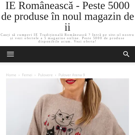
IE Românească - Peste 5000
de produse în noul magazin de
ii
Cauți să cumperi IE Tradițională Românească ? Intră pe site-ul nostru
și vezi ofertele a 5 magazine online. Peste 5000 de produse
disponibile acum. Vezi oferta!
Home
Femei
Pulovere
Pulover Atena 9