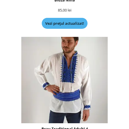
Bluza Nina
85,00
lei
Vezi prețul actualizat!
Brau Traditional Adulti 4