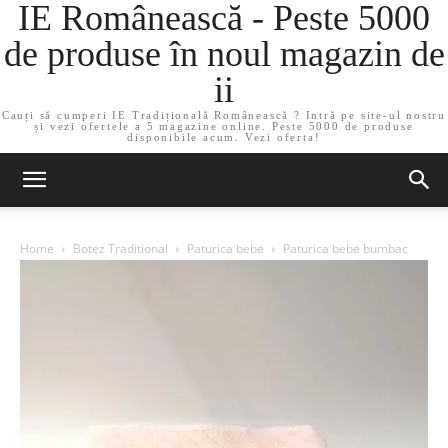
IE Românească - Peste 5000
de produse în noul magazin de
ii
Cauți să cumperi IE Tradițională Românească ? Intră pe site-ul nostru
și vezi ofertele a 5 magazine online. Peste 5000 de produse
disponibile acum. Vezi oferta!
Home
Botez Traditional
Paturica bebe
Paturica bebe bumbac