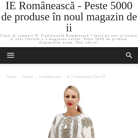
IE Românească - Peste 5000
de produse în noul magazin de
ii
Cauți să cumperi IE Tradițională Românească ? Intră pe site-ul nostru
și vezi ofertele a 5 magazine online. Peste 5000 de produse
disponibile acum. Vezi oferta!
Home
Femei
Ii traditionale
Ie Traditionala Toni 10