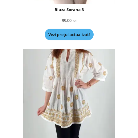
Bluza Sorana 3
99,00
lei
Vezi prețul actualizat!