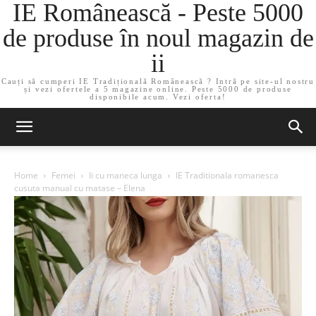
IE Românească - Peste 5000
de produse în noul magazin de
ii
Cauți să cumperi IE Tradițională Românească ? Intră pe site-ul nostru
și vezi ofertele a 5 magazine online. Peste 5000 de produse
disponibile acum. Vezi oferta!
Home
Femei
Ii cu maneca lunga
IE Traditionala romanesca
cusuta manual cu matase – Elena