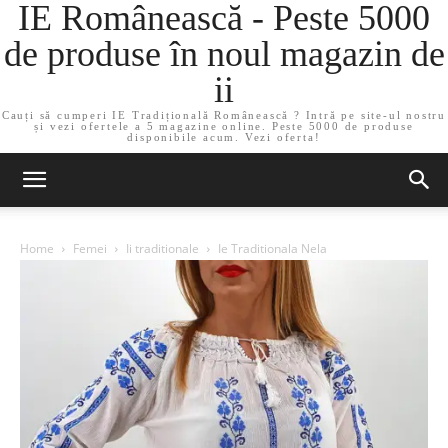
IE Românească - Peste 5000
de produse în noul magazin de
ii
Cauți să cumperi IE Tradițională Românească ? Intră pe site-ul nostru
și vezi ofertele a 5 magazine online. Peste 5000 de produse
disponibile acum. Vezi oferta!
Home
Femei
Ii traditionale
Ie Traditionala Nela