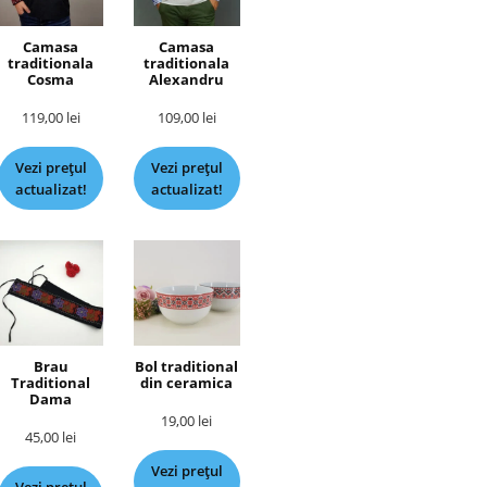
Camasa
Camasa
traditionala
traditionala
Cosma
Alexandru
119,00
lei
109,00
lei
Vezi prețul
Vezi prețul
actualizat!
actualizat!
Brau
Bol traditional
Traditional
din ceramica
Dama
19,00
lei
45,00
lei
Vezi prețul