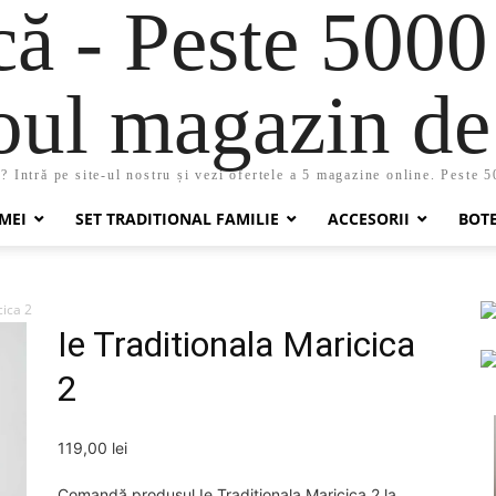
 - Peste 5000
oul magazin de 
 Intră pe site-ul nostru și vezi ofertele a 5 magazine online. Peste 
MEI
SET TRADITIONAL FAMILIE
ACCESORII
BOT
cica 2
Ie Traditionala Maricica
2
119,00
lei
Comandă produsul Ie Traditionala Maricica 2 la