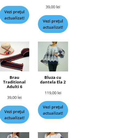
39,00
lei
Vezi prețul
actualizat!
Vezi prețul
actualizat!
Brau
Bluza cu
Traditional
dantela Ela 2
Adulti 6
119,00
lei
39,00
lei
Vezi prețul
Vezi prețul
actualizat!
actualizat!