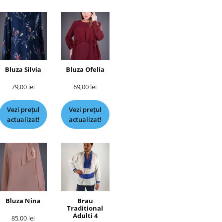
Bluza Silvia
Bluza Ofelia
79,00
lei
69,00
lei
Vezi prețul
Vezi prețul
actualizat!
actualizat!
Bluza Nina
Brau
Traditional
Adulti 4
85,00
lei