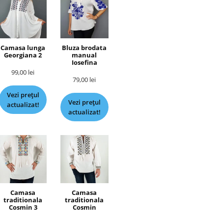
Camasa lunga
Bluza brodata
Georgiana 2
manual
Iosefina
99,00
lei
79,00
lei
Vezi prețul
Vezi prețul
actualizat!
actualizat!
Camasa
Camasa
traditionala
traditionala
Cosmin 3
Cosmin