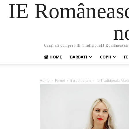
IE Românească
n
Cauți să cumperi IE Tradițională Românească ?
HOME
BARBATI
COPII
FE
Home
Femei
Ii traditionale
Ie Traditionala Mari