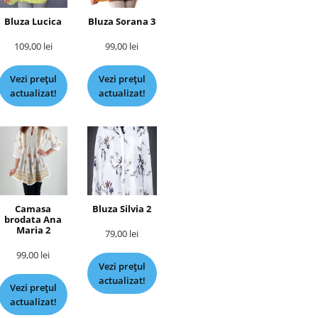
Bluza Lucica
Bluza Sorana 3
109,00
lei
99,00
lei
Vezi prețul
Vezi prețul
actualizat!
actualizat!
Camasa
Bluza Silvia 2
brodata Ana
Maria 2
79,00
lei
99,00
lei
Vezi prețul
actualizat!
Vezi prețul
actualizat!