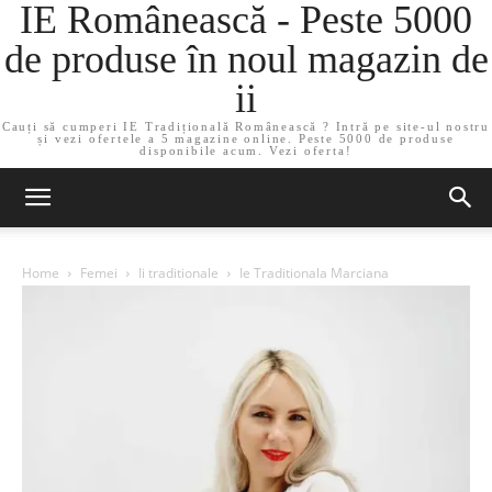
IE Românească - Peste 5000
de produse în noul magazin de
ii
Cauți să cumperi IE Tradițională Românească ? Intră pe site-ul nostru
și vezi ofertele a 5 magazine online. Peste 5000 de produse
disponibile acum. Vezi oferta!
Home
Femei
Ii traditionale
Ie Traditionala Marciana