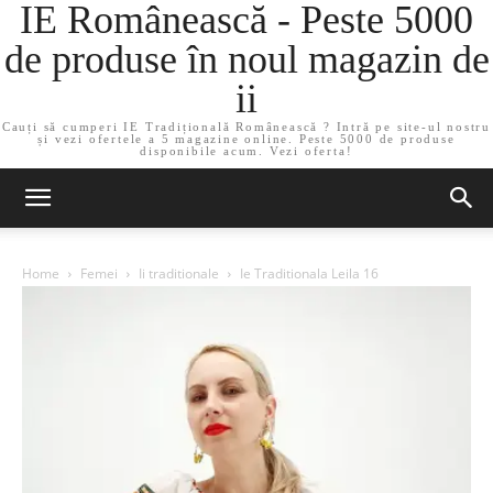
IE Românească - Peste 5000
de produse în noul magazin de
ii
Cauți să cumperi IE Tradițională Românească ? Intră pe site-ul nostru
și vezi ofertele a 5 magazine online. Peste 5000 de produse
disponibile acum. Vezi oferta!
Home
Femei
Ii traditionale
Ie Traditionala Leila 16