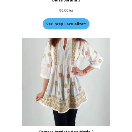
Bluza Sorana 3
99,00
lei
Vezi prețul actualizat!
Camasa brodata Ana Maria 2