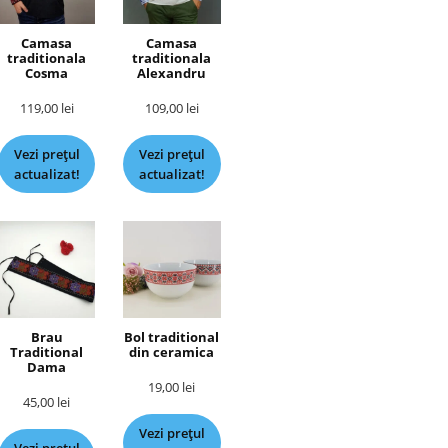
Camasa
Camasa
traditionala
traditionala
Cosma
Alexandru
119,00
lei
109,00
lei
Vezi prețul
Vezi prețul
actualizat!
actualizat!
Brau
Bol traditional
Traditional
din ceramica
Dama
19,00
lei
45,00
lei
Vezi prețul