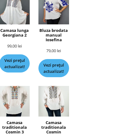
Camasa lunga
Bluza brodata
Georgiana 2
manual
Iosefina
99,00
lei
79,00
lei
Vezi prețul
Vezi prețul
actualizat!
actualizat!
Camasa
Camasa
traditionala
traditionala
Cosmin 3
Cosmin