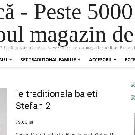
 - Peste 5000
oul magazin de 
 Intră pe site-ul nostru și vezi ofertele a 5 magazine online. Peste 
MEI
SET TRADITIONAL FAMILIE
ACCESORII
BOT
2
Ie traditionala baieti
Stefan 2
79,00
lei
Comandă produsul Ie traditionala baieti Stefan 2 la