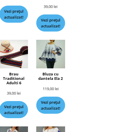
39,00
lei
Vezi prețul
actualizat!
Vezi prețul
actualizat!
Brau
Bluza cu
Traditional
dantela Ela 2
Adulti 6
119,00
lei
39,00
lei
Vezi prețul
Vezi prețul
actualizat!
actualizat!