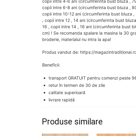
copii intre 4-6 ani (circumferinta bust bluza ,
copii intre 6-8 ani (circumferinta bust bluza ,
copii intre 10-12 ani (circumferinta bust bluz
, copii intre 12 , 14 ani (circumferinta bust b
16 , copii intre 14 , 16 ani (circumferinta bus
cm) ! Se recomanda spalare la masina la 30 gra
broderie, materialul nu intra la apa!
Produs vandut de: https://magazintraditional.r
Beneficii:
transport GRATUIT pentru comenzi peste 96
retur în termen de 30 de zile
calitate superioară
livrare rapidă
Produse similare