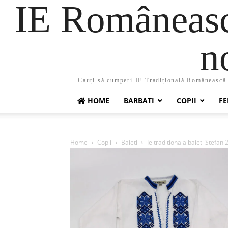
IE Românească
n
Cauți să cumperi IE Tradițională Românească ?
HOME
BARBATI
COPII
FE
Home
Copii
Baieti
Ie traditionala baieti Stefan 