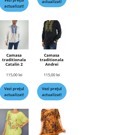
Vezi prețul
actualizat!
actualizat!
Camasa
Camasa
traditionala
traditionala
Catalin 2
Andrei
115,00
lei
115,00
lei
Vezi prețul
Vezi prețul
actualizat!
actualizat!