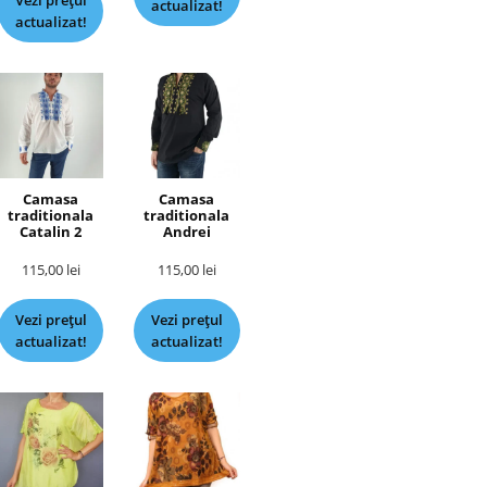
Vezi prețul
actualizat!
actualizat!
Camasa
Camasa
traditionala
traditionala
Catalin 2
Andrei
115,00
lei
115,00
lei
Vezi prețul
Vezi prețul
actualizat!
actualizat!