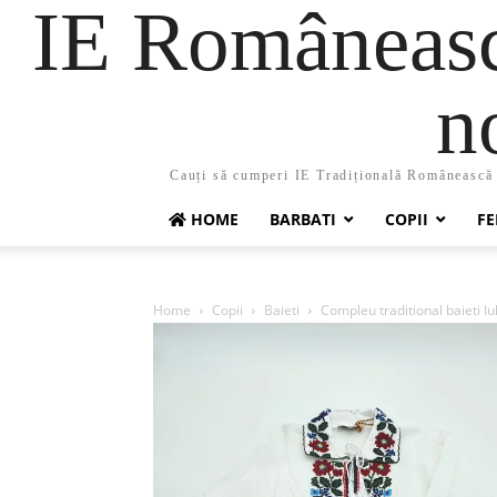
IE Românească
n
Cauți să cumperi IE Tradițională Românească ?
HOME
BARBATI
COPII
FE
Home
Copii
Baieti
Compleu traditional baieti Iu