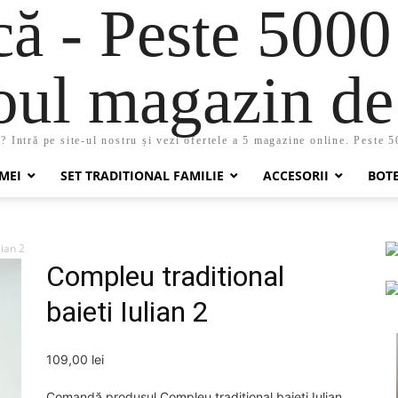
 - Peste 5000
oul magazin de 
 Intră pe site-ul nostru și vezi ofertele a 5 magazine online. Peste 
MEI
SET TRADITIONAL FAMILIE
ACCESORII
BOT
lian 2
Compleu traditional
baieti Iulian 2
109,00
lei
Comandă produsul Compleu traditional baieti Iulian