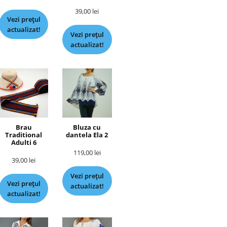
39,00
lei
Vezi prețul
actualizat!
Vezi prețul
actualizat!
Brau
Bluza cu
Traditional
dantela Ela 2
Adulti 6
119,00
lei
39,00
lei
Vezi prețul
Vezi prețul
actualizat!
actualizat!