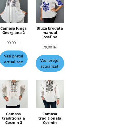
Camasa lunga
Bluza brodata
Georgiana 2
manual
Iosefina
99,00
lei
79,00
lei
Vezi prețul
Vezi prețul
actualizat!
actualizat!
Camasa
Camasa
traditionala
traditionala
Cosmin 3
Cosmin