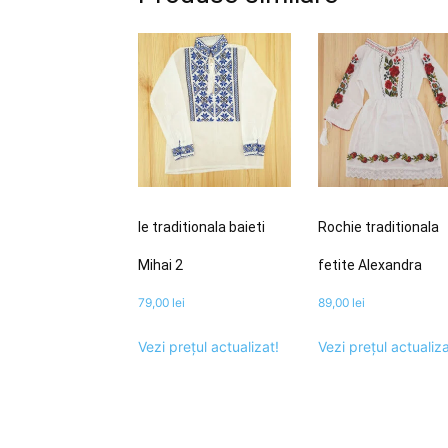
Ie traditionala baieti
Rochie traditionala
Mihai 2
fetite Alexandra
79,00
lei
89,00
lei
Vezi prețul actualizat!
Vezi prețul actualiza