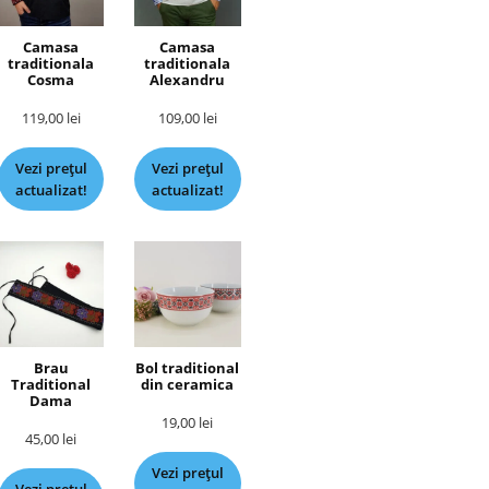
Camasa
Camasa
traditionala
traditionala
Cosma
Alexandru
119,00
lei
109,00
lei
Vezi prețul
Vezi prețul
actualizat!
actualizat!
Brau
Bol traditional
Traditional
din ceramica
Dama
19,00
lei
45,00
lei
Vezi prețul