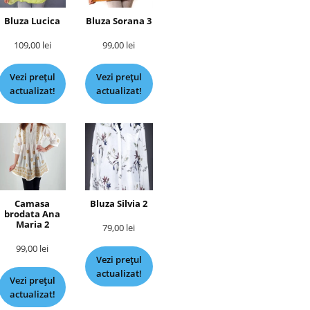
Bluza Lucica
Bluza Sorana 3
109,00
lei
99,00
lei
Vezi prețul
Vezi prețul
actualizat!
actualizat!
Camasa
Bluza Silvia 2
brodata Ana
Maria 2
79,00
lei
99,00
lei
Vezi prețul
actualizat!
Vezi prețul
actualizat!