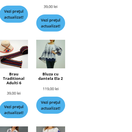
39,00
lei
Vezi prețul
actualizat!
Vezi prețul
actualizat!
Brau
Bluza cu
Traditional
dantela Ela 2
Adulti 6
119,00
lei
39,00
lei
Vezi prețul
Vezi prețul
actualizat!
actualizat!