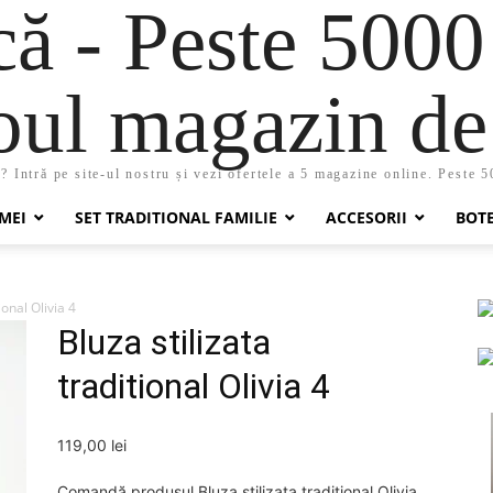
 - Peste 5000
oul magazin de 
 Intră pe site-ul nostru și vezi ofertele a 5 magazine online. Peste 
MEI
SET TRADITIONAL FAMILIE
ACCESORII
BOT
ional Olivia 4
Bluza stilizata
traditional Olivia 4
119,00
lei
Comandă produsul Bluza stilizata traditional Olivia