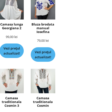
Camasa lunga
Bluza brodata
Georgiana 2
manual
Iosefina
99,00
lei
79,00
lei
Vezi prețul
Vezi prețul
actualizat!
actualizat!
Camasa
Camasa
traditionala
traditionala
Cosmin 3
Cosmin