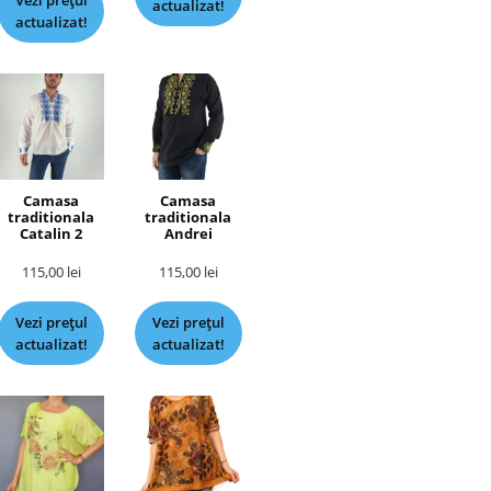
Vezi prețul
actualizat!
actualizat!
Camasa
Camasa
traditionala
traditionala
Catalin 2
Andrei
115,00
lei
115,00
lei
Vezi prețul
Vezi prețul
actualizat!
actualizat!