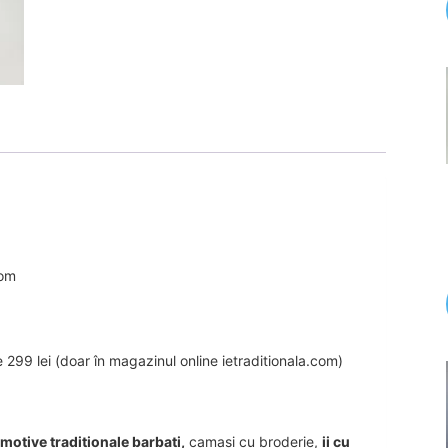
com
99 lei (doar în magazinul online ietraditionala.com)
u motive traditionale barbati,
camasi cu broderie,
ii cu