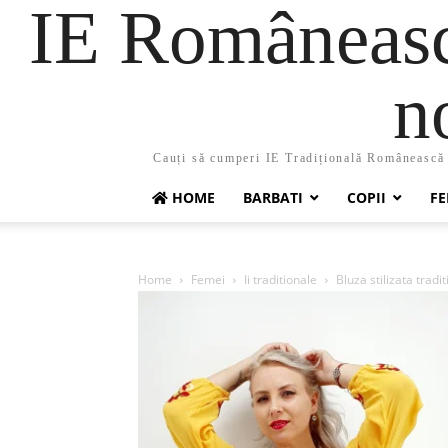
IE Românească
n
Cauți să cumperi IE Tradițională Românească ?
HOME
BARBATI
COPII
FE
Home
Femei
Ii traditionale
Bluza stilizata tradit