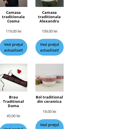
Camasa
Camasa
traditionala
traditionala
Cosma
Alexandru
119,00
lei
109,00
lei
Vezi prețul
Vezi prețul
actualizat!
actualizat!
Brau
Bol traditional
Traditional
din ceramica
Dama
19,00
lei
45,00
lei
Vezi prețul