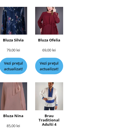
Bluza Silvia
Bluza Ofelia
79,00
lei
69,00
lei
Vezi prețul
Vezi prețul
actualizat!
actualizat!
Bluza Nina
Brau
Traditional
Adulti 4
85,00
lei