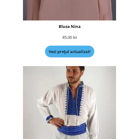
Bluza Nina
85,00
lei
Vezi prețul actualizat!