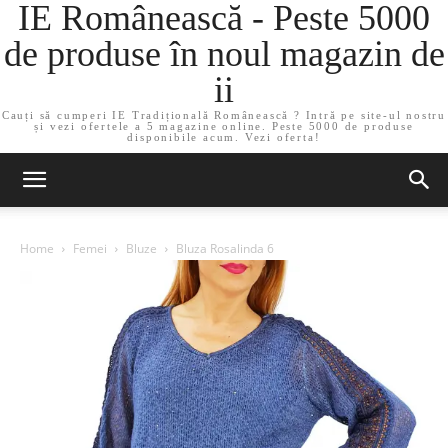
IE Românească - Peste 5000
de produse în noul magazin de
ii
Cauți să cumperi IE Tradițională Românească ? Intră pe site-ul nostru
și vezi ofertele a 5 magazine online. Peste 5000 de produse
disponibile acum. Vezi oferta!
Home
Femei
Bluze
Bluza Rosalinda 6