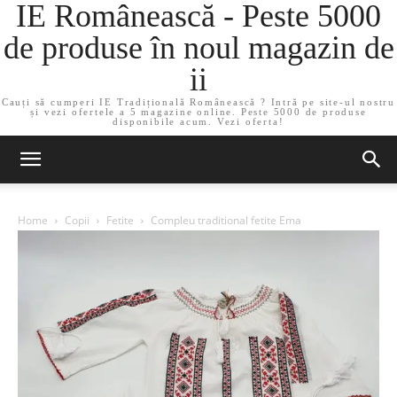
IE Românească - Peste 5000
de produse în noul magazin de
ii
Cauți să cumperi IE Tradițională Românească ? Intră pe site-ul nostru
și vezi ofertele a 5 magazine online. Peste 5000 de produse
disponibile acum. Vezi oferta!
Home
Copii
Fetite
Compleu traditional fetite Ema