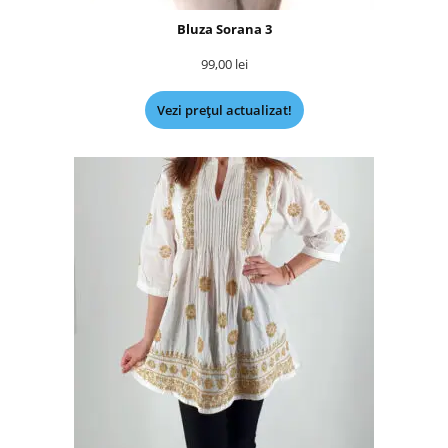
Bluza Sorana 3
99,00
lei
Vezi prețul actualizat!