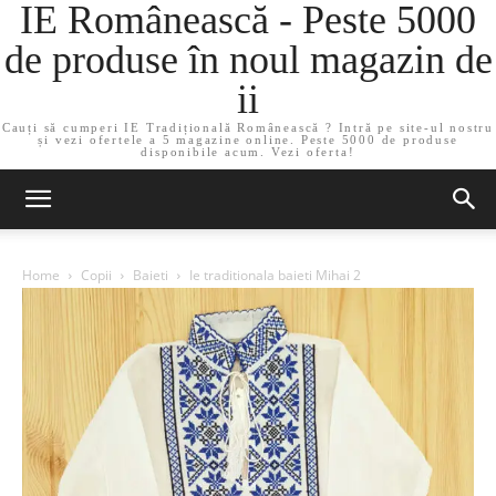
IE Românească - Peste 5000
de produse în noul magazin de
ii
Cauți să cumperi IE Tradițională Românească ? Intră pe site-ul nostru
și vezi ofertele a 5 magazine online. Peste 5000 de produse
disponibile acum. Vezi oferta!
Home
Copii
Baieti
Ie traditionala baieti Mihai 2