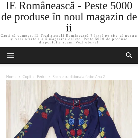
IE Românească - Peste 5000
de produse în noul magazin de
ii
Cauți să cumperi IE Tradițională Românească ? Intră pe site-ul nostru
și vezi ofertele a 5 magazine online. Peste 5000 de produse
disponibile acum. Vezi oferta!
Home
Copii
Fetite
Rochie traditionala fetite Ana 2