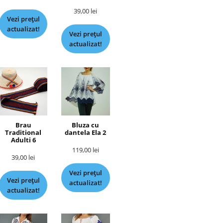
39,00
lei
Vezi prețul
actualizat!
Vezi prețul
actualizat!
Brau
Bluza cu
Traditional
dantela Ela 2
Adulti 6
119,00
lei
39,00
lei
Vezi prețul
Vezi prețul
actualizat!
actualizat!