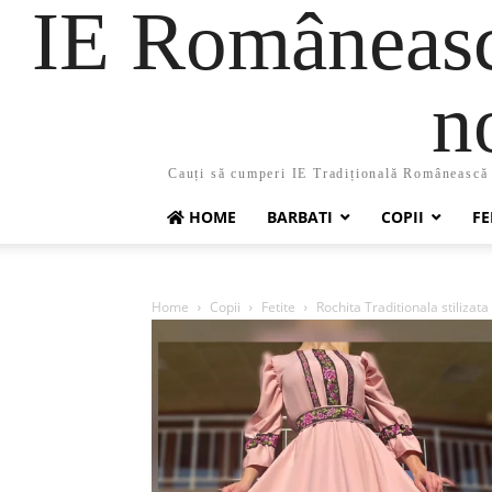
IE Românească
n
Cauți să cumperi IE Tradițională Românească ?
HOME
BARBATI
COPII
FE
Home
Copii
Fetite
Rochita Traditionala stilizata