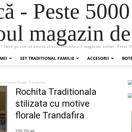
 - Peste 5000
oul magazin de 
 Intră pe site-ul nostru și vezi ofertele a 5 magazine online. Peste 
MEI
SET TRADITIONAL FAMILIE
ACCESORII
BOT
 cu motive florale Trandafira
Rochita Traditionala
stilizata cu motive
florale Trandafira
135,00
lei