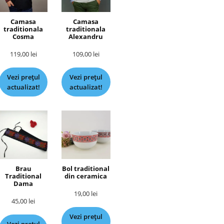
Camasa
Camasa
traditionala
traditionala
Cosma
Alexandru
119,00
lei
109,00
lei
Vezi prețul
Vezi prețul
actualizat!
actualizat!
Brau
Bol traditional
Traditional
din ceramica
Dama
19,00
lei
45,00
lei
Vezi prețul