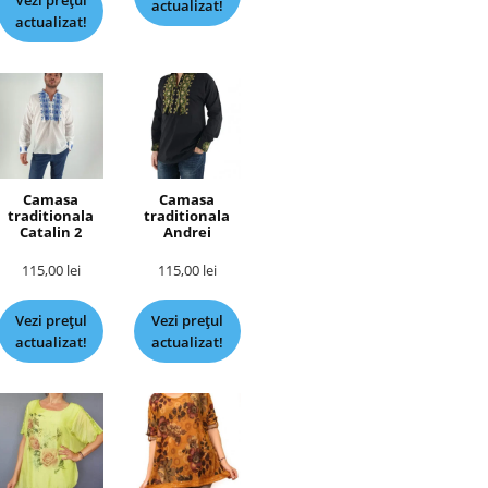
Vezi prețul
actualizat!
actualizat!
Camasa
Camasa
traditionala
traditionala
Catalin 2
Andrei
115,00
lei
115,00
lei
Vezi prețul
Vezi prețul
actualizat!
actualizat!