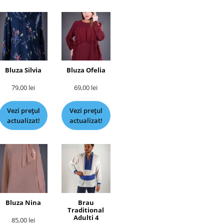
Bluza Silvia
Bluza Ofelia
79,00
lei
69,00
lei
Vezi prețul
Vezi prețul
actualizat!
actualizat!
Bluza Nina
Brau
Traditional
Adulti 4
85,00
lei