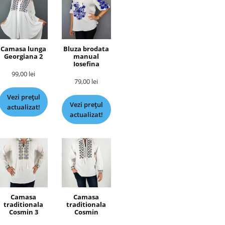
Camasa lunga
Bluza brodata
Georgiana 2
manual
Iosefina
99,00
lei
79,00
lei
Vezi prețul
Vezi prețul
actualizat!
actualizat!
Camasa
Camasa
traditionala
traditionala
Cosmin 3
Cosmin