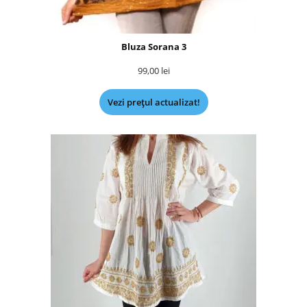
Bluza Sorana 3
99,00
lei
Vezi prețul actualizat!