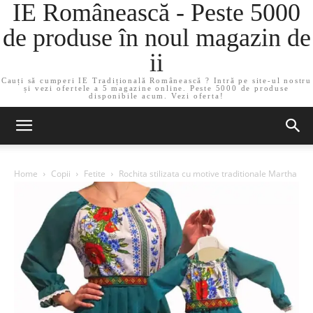
IE Românească - Peste 5000
de produse în noul magazin de
ii
Cauți să cumperi IE Tradițională Românească ? Intră pe site-ul nostru
și vezi ofertele a 5 magazine online. Peste 5000 de produse
disponibile acum. Vezi oferta!
Home
Copii
Fetite
Rochita stilizata cu motive traditionale Martha