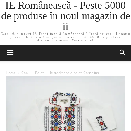
IE Românească - Peste 5000
de produse în noul magazin de
ii
Cauți să cumperi IE Tradițională Românească ? Intră pe site-ul nostru
și vezi ofertele a 5 magazine online. Peste 5000 de produse
disponibile acum. Vezi oferta!
Home
Copii
Baieti
Ie traditionala baieti Cornelius