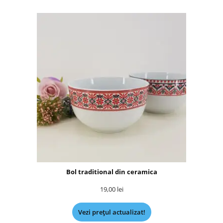
Bol traditional din ceramica
19,00
lei
Vezi prețul actualizat!