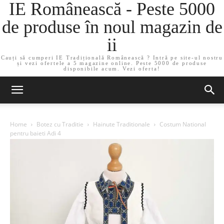
IE Românească - Peste 5000
de produse în noul magazin de
ii
Cauți să cumperi IE Tradițională Românească ? Intră pe site-ul nostru
și vezi ofertele a 5 magazine online. Peste 5000 de produse
disponibile acum. Vezi oferta!
Home
Botez cu Traditie
Hainute Traditionale
Costum National
pentru baieti Adi 4