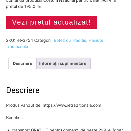
Comandă produsul Costum National pentru baieti Adi 4 la
prețul de 195.0 lei
Vezi prețul actualizat!
SKU:
iet-3754
Categorii:
Botez cu Traditie
,
Hainute
Traditionale
Descriere
Informații suplimentare
Descriere
Produs vandut de: https://www.ietraditionala.com
Beneficii:
transport GRATUIT pentru comenzi de peste 299 lei (doar