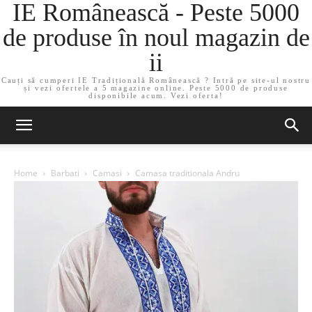
IE Românească - Peste 5000
de produse în noul magazin de
ii
Cauți să cumperi IE Tradițională Românească ? Intră pe site-ul nostru
și vezi ofertele a 5 magazine online. Peste 5000 de produse
disponibile acum. Vezi oferta!
Home
Barbati
Camasi
Camasa traditionala Andru