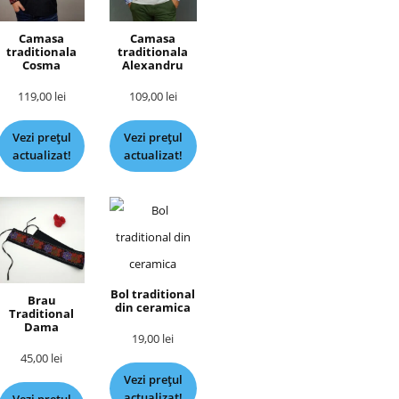
Camasa
Camasa
traditionala
traditionala
Cosma
Alexandru
119,00
lei
109,00
lei
Vezi prețul
Vezi prețul
actualizat!
actualizat!
Bol traditional
Brau
din ceramica
Traditional
Dama
19,00
lei
45,00
lei
Vezi prețul
actualizat!