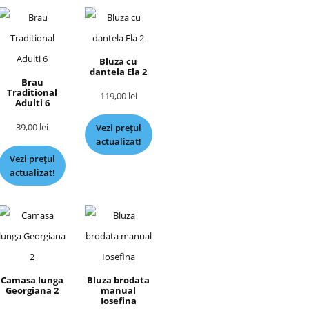
Bluza cu
dantela Ela 2
Brau
Traditional
119,00
lei
Adulti 6
39,00
lei
Vezi prețul
actualizat!
Vezi prețul
actualizat!
Camasa lunga
Bluza brodata
Georgiana 2
manual
Iosefina