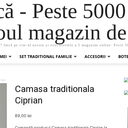
 - Peste 5000
oul magazin de 
 Intră pe site-ul nostru și vezi ofertele a 5 magazine online. Peste 
MEI
SET TRADITIONAL FAMILIE
ACCESORII
BOT
rian
Camasa traditionala
Ciprian
89,00
lei
Comandă produsul Camasa traditionala Ciprian la