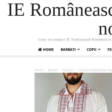
IE Românească
n
Cauți să cumperi IE Tradițională Românească ?
HOME
BARBATI
COPII
FE
Home
Barbati
Camasi
Camasa traditionala Cip