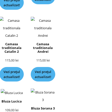
Vezi prețul
actualizat!
Camasa
Camasa
traditionala
traditionala
Catalin 2
Andrei
115,00
lei
115,00
lei
Vezi prețul
Vezi prețul
actualizat!
actualizat!
Bluza Lucica
Bluza Sorana 3
109,00
lei