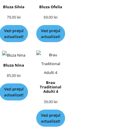
Bluza Silvia
Bluza Ofelia
79,00
lei
69,00
lei
Vezi prețul
Vezi prețul
actualizat!
actualizat!
Bluza Nina
85,00
lei
Brau
Traditional
Vezi prețul
Adulti 4
actualizat!
39,00
lei
Vezi prețul
actualizat!