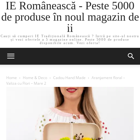
IE Românească - Peste 5000
de produse în noul magazin de
ii
Cauți să cumperi IE Tradițională Românească ? Intră pe site-ul nostru
și vezi ofertele a 5 magazine online. Peste 5000 de produse
disponibile acum. Vezi oferta!
Home
Home & Deco
Cadou Hand Made
Aranjament floral –
Valiza cu Flori – Mare 2