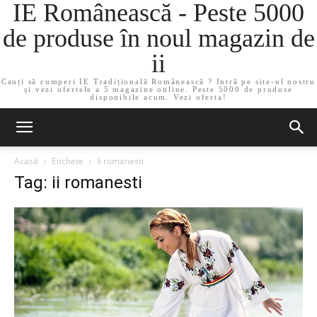
IE Românească - Peste 5000
de produse în noul magazin de
ii
Cauți să cumperi IE Tradițională Românească ? Intră pe site-ul nostru
și vezi ofertele a 5 magazine online. Peste 5000 de produse
disponibile acum. Vezi oferta!
Acasă
Etichete
Ii romanesti
Tag: ii romanesti