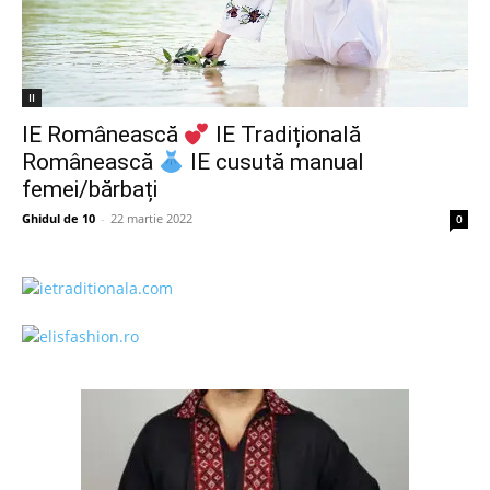
II
IE Românească
IE Tradițională
Românească
IE cusută manual
femei/bărbați
Ghidul de 10
-
22 martie 2022
0