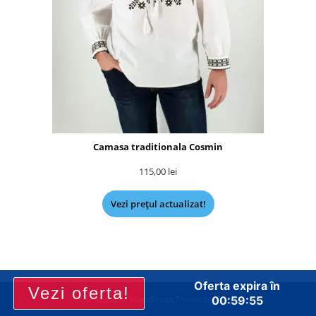
Camasa traditionala Cosmin
115,00
lei
Vezi prețul actualizat!
Oferta expira în
Vezi oferta!
© Newspaper WordPress Theme by TagDiv
00:59:54