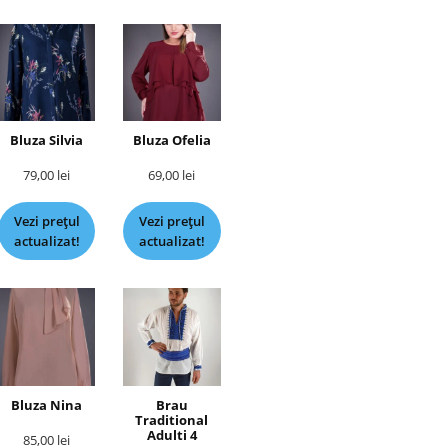
Bluza Silvia
Bluza Ofelia
79,00
lei
69,00
lei
Vezi prețul
Vezi prețul
actualizat!
actualizat!
Bluza Nina
Brau
Traditional
Adulti 4
85,00
lei