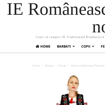
IE Românească
n
Cauți să cumperi IE Tradițională Românească ?
HOME
BARBATI
COPII
FE
Home
Deluxe
Femei
Vesta traditionala Pemota