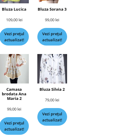
Bluza Lucica
Bluza Sorana 3
109,00
lei
99,00
lei
Vezi prețul
Vezi prețul
actualizat!
actualizat!
Camasa
Bluza Silvia 2
brodata Ana
Maria 2
79,00
lei
99,00
lei
Vezi prețul
actualizat!
Vezi prețul
actualizat!