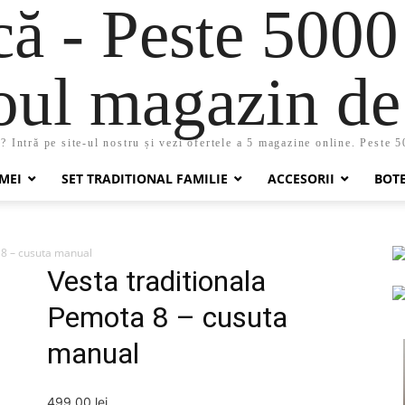
 - Peste 5000
oul magazin de 
 Intră pe site-ul nostru și vezi ofertele a 5 magazine online. Peste 
MEI
SET TRADITIONAL FAMILIE
ACCESORII
BOT
 8 – cusuta manual
Vesta traditionala
Pemota 8 – cusuta
manual
499,00
lei