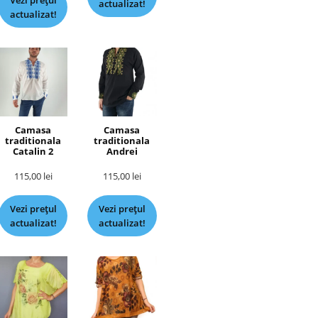
Vezi prețul
actualizat!
actualizat!
Camasa
Camasa
traditionala
traditionala
Catalin 2
Andrei
115,00
lei
115,00
lei
Vezi prețul
Vezi prețul
actualizat!
actualizat!