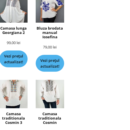
Camasa lunga
Bluza brodata
Georgiana 2
manual
Iosefina
99,00
lei
79,00
lei
Vezi prețul
Vezi prețul
actualizat!
actualizat!
Camasa
Camasa
traditionala
traditionala
Cosmin 3
Cosmin