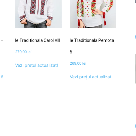
i –
Ie Traditionala Carol VIII
Ie Traditionala Pemota
279,00
lei
5
269,00
lei
Vezi prețul actualizat!
t!
Vezi prețul actualizat!