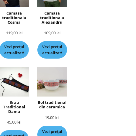
Camasa
Camasa
traditionala
traditionala
Cosma
Alexandru
119,00
lei
109,00
lei
Vezi prețul
Vezi prețul
actualizat!
actualizat!
Brau
Bol traditional
Traditional
din ceramica
Dama
19,00
lei
45,00
lei
Vezi prețul