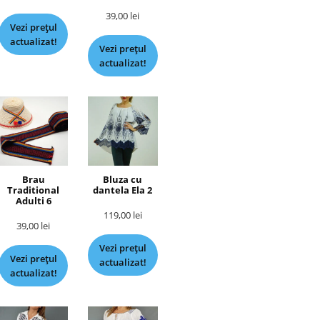
39,00
lei
Vezi prețul
actualizat!
Vezi prețul
actualizat!
Brau
Bluza cu
Traditional
dantela Ela 2
Adulti 6
119,00
lei
39,00
lei
Vezi prețul
Vezi prețul
actualizat!
actualizat!