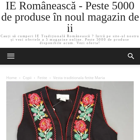
IE Românească - Peste 5000
de produse în noul magazin de
ii
Cauți să cumperi IE Tradițională Românească ? Intră pe site-ul nostru
și vezi ofertele a 5 magazine online. Peste 5000 de produse
disponibile acum. Vezi oferta!
Home
Copii
Fetite
Vesta traditionala fetite Maria