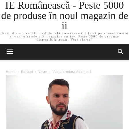
IE Românească - Peste 5000
de produse în noul magazin de
ii
Cauți să cumperi IE Tradițională Românească ? Intră pe site-ul nostru
și vezi ofertele a 5 magazine online. Peste 5000 de produse
disponibile acum. Vezi oferta!
Home
Barbati
Veste
Vesta brodata Adamut 2