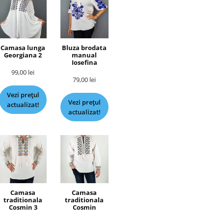
Camasa lunga
Bluza brodata
Georgiana 2
manual
Iosefina
99,00
lei
79,00
lei
Vezi prețul
Vezi prețul
actualizat!
actualizat!
Camasa
Camasa
traditionala
traditionala
Cosmin 3
Cosmin