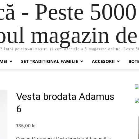
 - Peste 5000
oul magazin de 
 Intră pe site-ul nostru și vezi ofertele a 5 magazine online. Peste 
MEI
SET TRADITIONAL FAMILIE
ACCESORII
BOT
Vesta brodata Adamus
6
135,00
lei
Comandă produsul Vesta brodata Adamus 6 la