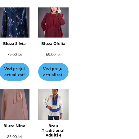
Bluza Silvia
Bluza Ofelia
79,00
lei
69,00
lei
Vezi prețul
Vezi prețul
actualizat!
actualizat!
Bluza Nina
Brau
Traditional
Adulti 4
85,00
lei