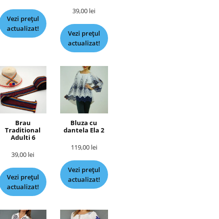
39,00
lei
Vezi prețul
actualizat!
Vezi prețul
actualizat!
Brau
Bluza cu
Traditional
dantela Ela 2
Adulti 6
119,00
lei
39,00
lei
Vezi prețul
Vezi prețul
actualizat!
actualizat!