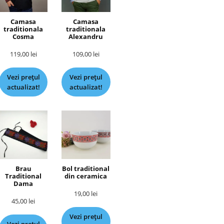
Camasa
Camasa
traditionala
traditionala
Cosma
Alexandru
119,00
lei
109,00
lei
Vezi prețul
Vezi prețul
actualizat!
actualizat!
Brau
Bol traditional
Traditional
din ceramica
Dama
19,00
lei
45,00
lei
Vezi prețul