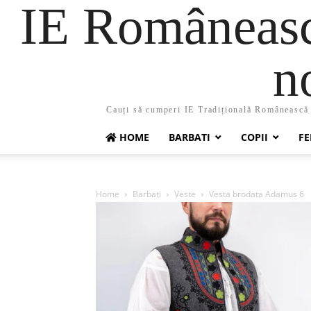
IE Românească
n
Cauți să cumperi IE Tradițională Românească ?
HOME
BARBATI
COPII
FE
Home
Barbati
Veste
Vesta brodata Adamus 6