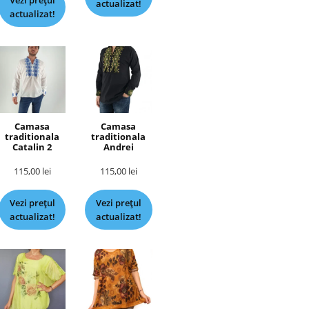
Vezi prețul
actualizat!
actualizat!
Camasa
Camasa
traditionala
traditionala
Catalin 2
Andrei
115,00
lei
115,00
lei
Vezi prețul
Vezi prețul
actualizat!
actualizat!