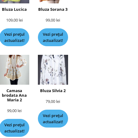
Bluza Lucica
Bluza Sorana 3
109,00
lei
99,00
lei
Vezi prețul
Vezi prețul
actualizat!
actualizat!
Camasa
Bluza Silvia 2
brodata Ana
Maria 2
79,00
lei
99,00
lei
Vezi prețul
actualizat!
Vezi prețul
actualizat!