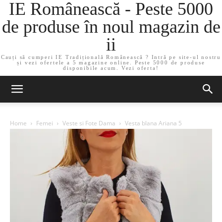
IE Românească - Peste 5000
de produse în noul magazin de
ii
Cauți să cumperi IE Tradițională Românească ? Intră pe site-ul nostru
și vezi ofertele a 5 magazine online. Peste 5000 de produse
disponibile acum. Vezi oferta!
Home
Femei
Veste si Fote Dama
Vesta blana Ariana 5