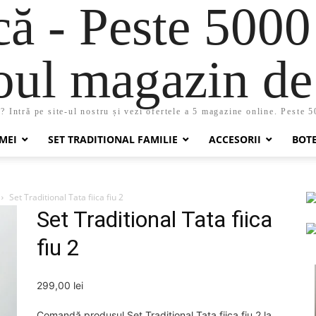
 - Peste 5000
oul magazin de 
 Intră pe site-ul nostru și vezi ofertele a 5 magazine online. Peste 
MEI
SET TRADITIONAL FAMILIE
ACCESORII
BOT
Set Traditional Tata fiica fiu 2
Set Traditional Tata fiica
fiu 2
299,00
lei
Comandă produsul Set Traditional Tata fiica fiu 2 la