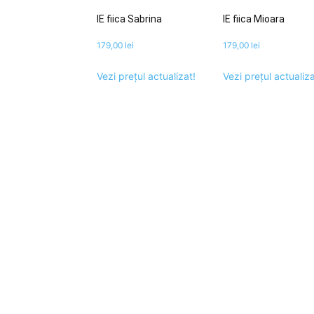
IE fiica Sabrina
IE fiica Mioara
179,00
lei
179,00
lei
Vezi prețul actualizat!
Vezi prețul actualiza