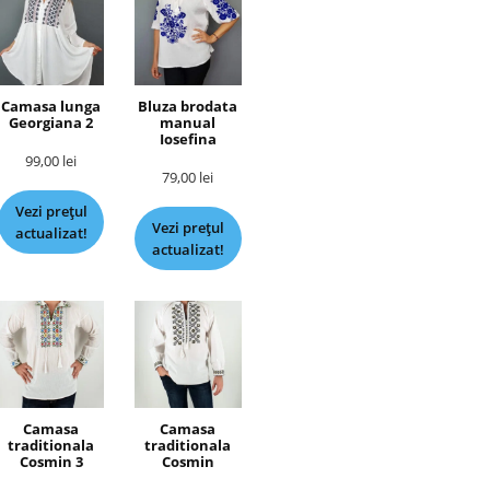
Camasa lunga
Bluza brodata
Georgiana 2
manual
Iosefina
99,00
lei
79,00
lei
Vezi prețul
Vezi prețul
actualizat!
actualizat!
Camasa
Camasa
traditionala
traditionala
Cosmin 3
Cosmin