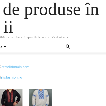
 de produse în
ii
5000 de produse disponibile acum. Vezi oferta!
EZ