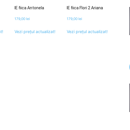
IE fiica Antonela
IE fiica Flori 2 Ariana
179,00
lei
179,00
lei
t!
Vezi prețul actualizat!
Vezi prețul actualizat!