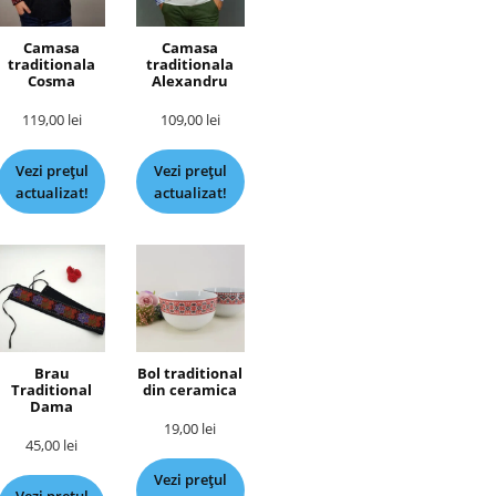
Camasa
Camasa
traditionala
traditionala
Cosma
Alexandru
119,00
lei
109,00
lei
Vezi prețul
Vezi prețul
actualizat!
actualizat!
Brau
Bol traditional
Traditional
din ceramica
Dama
19,00
lei
45,00
lei
Vezi prețul