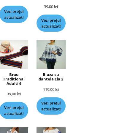
39,00
lei
Vezi prețul
actualizat!
Vezi prețul
actualizat!
Brau
Bluza cu
Traditional
dantela Ela 2
Adulti 6
119,00
lei
39,00
lei
Vezi prețul
Vezi prețul
actualizat!
actualizat!