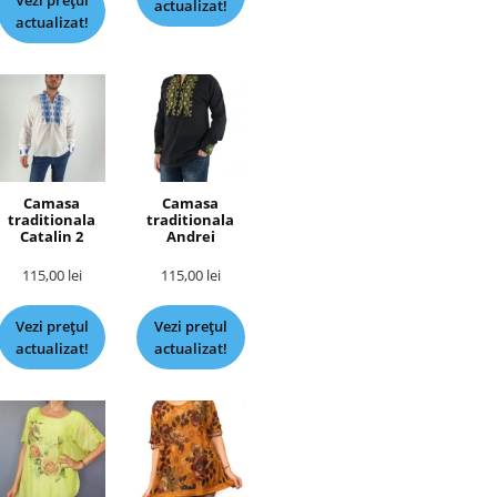
Vezi prețul
actualizat!
actualizat!
Camasa
Camasa
traditionala
traditionala
Catalin 2
Andrei
115,00
lei
115,00
lei
Vezi prețul
Vezi prețul
actualizat!
actualizat!