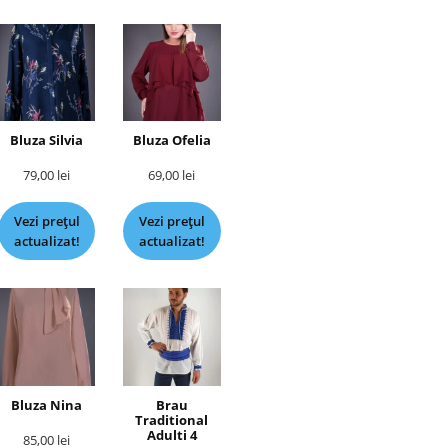
Bluza Silvia
Bluza Ofelia
79,00
lei
69,00
lei
Vezi prețul
Vezi prețul
actualizat!
actualizat!
Bluza Nina
Brau
Traditional
Adulti 4
85,00
lei