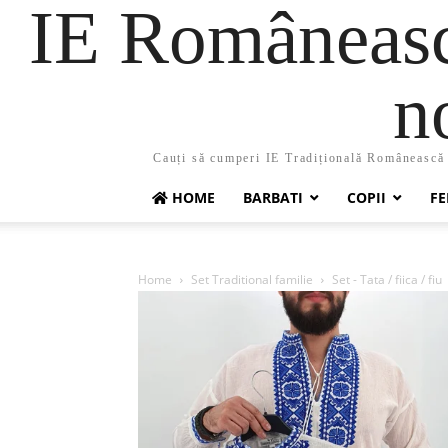
IE Românească
n
Cauți să cumperi IE Tradițională Românească ?
HOME
BARBATI
COPII
FE
Home
Set Traditional familie
Set - Tata / fiica / fiu