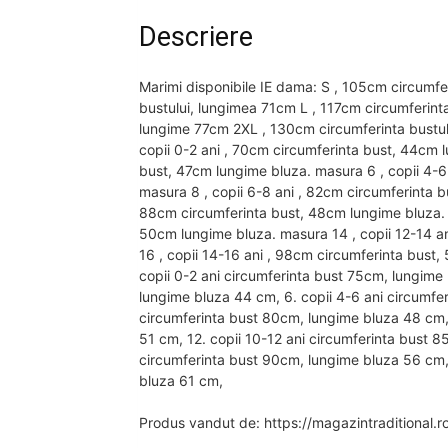
Descriere
Marimi disponibile IE dama: S , 105cm circumfe
bustului, lungimea 71cm L , 117cm circumferint
lungime 77cm 2XL , 130cm circumferinta bustulu
copii 0-2 ani , 70cm circumferinta bust, 44cm l
bust, 47cm lungime bluza. masura 6 , copii 4-6
masura 8 , copii 6-8 ani , 82cm circumferinta b
88cm circumferinta bust, 48cm lungime bluza. m
50cm lungime bluza. masura 14 , copii 12-14 a
16 , copii 14-16 ani , 98cm circumferinta bust,
copii 0-2 ani circumferinta bust 75cm, lungime 
lungime bluza 44 cm, 6. copii 4-6 ani circumfe
circumferinta bust 80cm, lungime bluza 48 cm, 
51 cm, 12. copii 10-12 ani circumferinta bust 8
circumferinta bust 90cm, lungime bluza 56 cm, 
bluza 61 cm,
Produs vandut de: https://magazintraditional.r