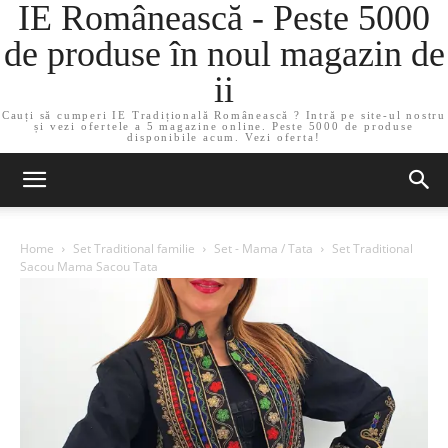
IE Românească - Peste 5000
de produse în noul magazin de
ii
Cauți să cumperi IE Tradițională Românească ? Intră pe site-ul nostru
și vezi ofertele a 5 magazine online. Peste 5000 de produse
disponibile acum. Vezi oferta!
Home
Set Traditional familie
Set - Mama / Tata
Set Traditional
Sacou Mama Sacou Tata