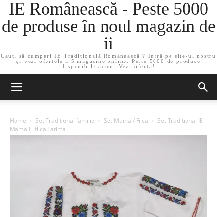
IE Românească - Peste 5000
de produse în noul magazin de
ii
Cauți să cumperi IE Tradițională Românească ? Intră pe site-ul nostru
și vezi ofertele a 5 magazine online. Peste 5000 de produse
disponibile acum. Vezi oferta!
Home
Set Traditional familie
Set Mama / Fiica
Set Traditional IE
Mama IE fiica Fatima