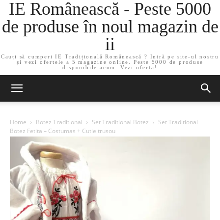
IE Românească - Peste 5000
de produse în noul magazin de
ii
Cauți să cumperi IE Tradițională Românească ? Intră pe site-ul nostru
și vezi ofertele a 5 magazine online. Peste 5000 de produse
disponibile acum. Vezi oferta!
Home
Botez Traditional
Set Traditional Botez
Set Traditional
Botez Fetita – Costumas + Cutie trusou