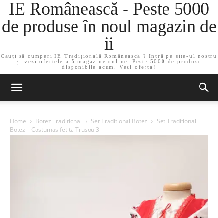
IE Românească - Peste 5000
de produse în noul magazin de
ii
Cauți să cumperi IE Tradițională Românească ? Intră pe site-ul nostru
și vezi ofertele a 5 magazine online. Peste 5000 de produse
disponibile acum. Vezi oferta!
Home
Botez Traditional
Set Traditional Botez
Set Traditional
Botez – Costumas fetita Trusou 3