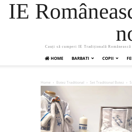
IE Românească
n
Cauți să cumperi IE Tradițională Românească ?
HOME
BARBATI
COPII
FE
Home
Botez Traditional
Set Traditional Botez
S