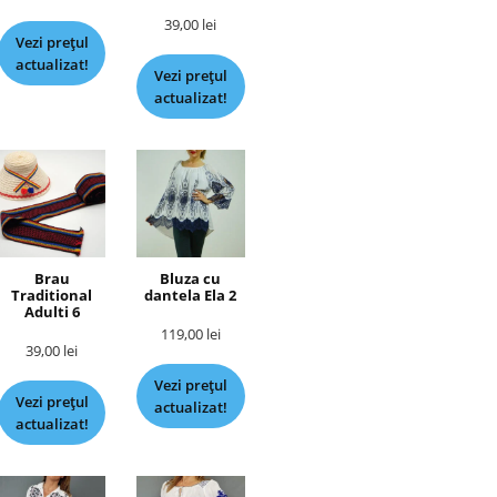
39,00
lei
Vezi prețul
actualizat!
Vezi prețul
actualizat!
Brau
Bluza cu
Traditional
dantela Ela 2
Adulti 6
119,00
lei
39,00
lei
Vezi prețul
Vezi prețul
actualizat!
actualizat!