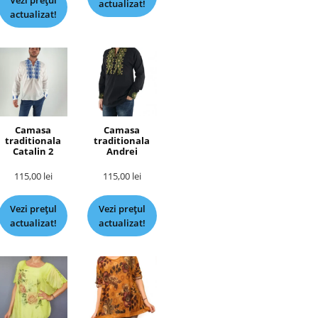
Vezi prețul
actualizat!
actualizat!
Camasa
Camasa
traditionala
traditionala
Catalin 2
Andrei
115,00
lei
115,00
lei
Vezi prețul
Vezi prețul
actualizat!
actualizat!