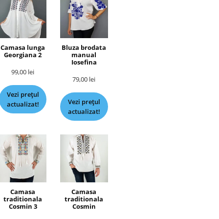
Camasa lunga
Bluza brodata
Georgiana 2
manual
Iosefina
99,00
lei
79,00
lei
Vezi prețul
Vezi prețul
actualizat!
actualizat!
Camasa
Camasa
traditionala
traditionala
Cosmin 3
Cosmin