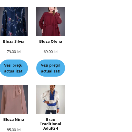
Bluza Silvia
Bluza Ofelia
79,00
lei
69,00
lei
Vezi prețul
Vezi prețul
actualizat!
actualizat!
Bluza Nina
Brau
Traditional
Adulti 4
85,00
lei