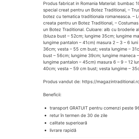
Produs fabricat in Romania Material: bumbac 10
special creat pentru un Botez Traditional, – Tru
botez cu tematica traditionala romaneasca. – L
creata pentru un Botez Traditional, – Costumas 
un Botez Traditional. Culoare: alb cu broderie 
(bluza bust – 52cm; lungime 35cm; lungime ma
lungime pantalon – 41cm) masura 2 – 3 – 6 lun
36cm; vesta – 55 cm bust; vesta lungime – 31c
bust – 56cm; lungime 39cm; lungime maneca –
lungime pantalon – 45cm) masura 6 – 9 – 12 lu
40cm; vesta – 59 cm bust; vesta lungime – 35
Produs vandut de: https://magazintraditional.r
Beneficii:
transport GRATUIT pentru comenzi peste 96
retur în termen de 30 de zile
calitate superioară
livrare rapidă