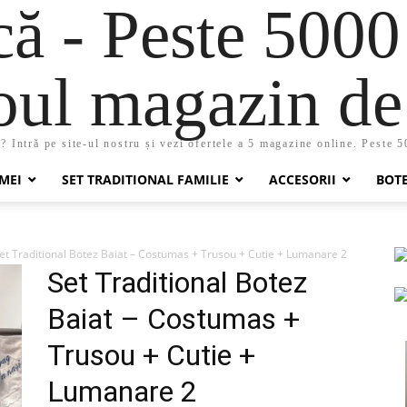
 - Peste 5000
oul magazin de 
 Intră pe site-ul nostru și vezi ofertele a 5 magazine online. Peste 
MEI
SET TRADITIONAL FAMILIE
ACCESORII
BOT
et Traditional Botez Baiat – Costumas + Trusou + Cutie + Lumanare 2
Set Traditional Botez
Baiat – Costumas +
Trusou + Cutie +
Lumanare 2