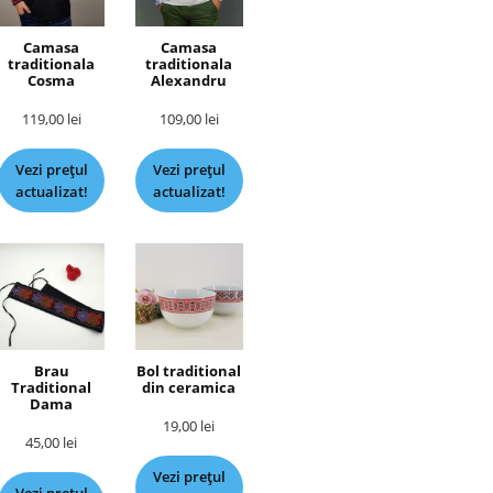
Camasa
Camasa
traditionala
traditionala
Cosma
Alexandru
119,00
lei
109,00
lei
Vezi prețul
Vezi prețul
actualizat!
actualizat!
Brau
Bol traditional
Traditional
din ceramica
Dama
19,00
lei
45,00
lei
Vezi prețul