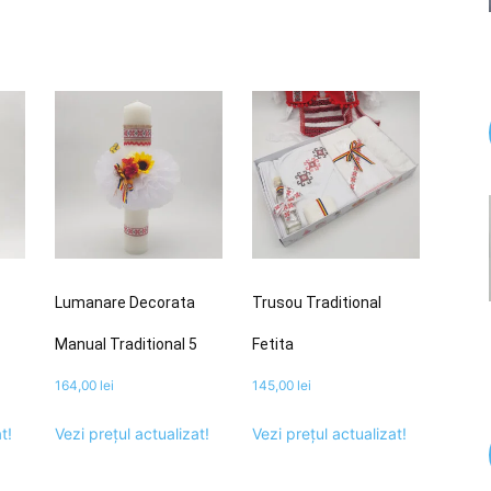
Lumanare Decorata
Trusou Traditional
Manual Traditional 5
Fetita
164,00
lei
145,00
lei
t!
Vezi prețul actualizat!
Vezi prețul actualizat!